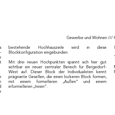
Gewerbe und Wohnen /// H
s
bestehende Hochhauszeile wird in diese
-
Blockkonfiguration eingebunden.
e
t
Mit drei neuen Hochpunkten spannt sich hier gut
sichtbar ein neuer zentraler Bereich für Bergedorf-
West auf. Dieser Block der Individualisten kennt
e
prägnante Gesellen, die einen lockeren Block formen,
h
mit einem formelleren „Außen“ und einem
d
informelleren „Innen“.
e