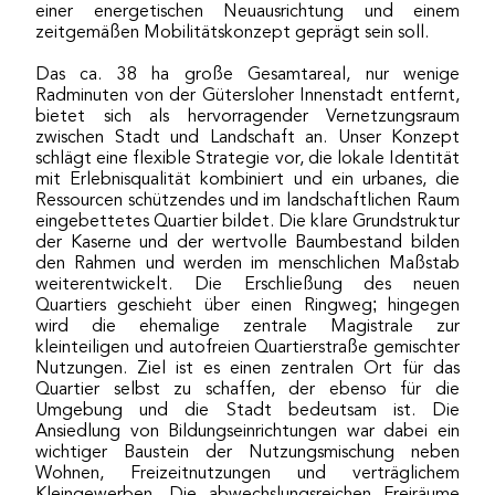
einer energetischen Neuausrichtung und einem
zeitgemäßen Mobilitätskonzept geprägt sein soll.
Das ca. 38 ha große Gesamtareal, nur wenige
Radminuten von der Gütersloher Innenstadt entfernt,
bietet sich als hervorragender Vernetzungsraum
zwischen Stadt und Landschaft an. Unser Konzept
schlägt eine flexible Strategie vor, die lokale Identität
mit Erlebnisqualität kombiniert und ein urbanes, die
Ressourcen schützendes und im landschaftlichen Raum
eingebettetes Quartier bildet. Die klare Grundstruktur
der Kaserne und der wertvolle Baumbestand bilden
den Rahmen und werden im menschlichen Maßstab
weiterentwickelt. Die Erschließung des neuen
Quartiers geschieht über einen Ringweg; hingegen
wird die ehemalige zentrale Magistrale zur
kleinteiligen und autofreien Quartierstraße gemischter
Nutzungen. Ziel ist es einen zentralen Ort für das
Quartier selbst zu schaffen, der ebenso für die
Umgebung und die Stadt bedeutsam ist. Die
Ansiedlung von Bildungseinrichtungen war dabei ein
wichtiger Baustein der Nutzungsmischung neben
Wohnen, Freizeitnutzungen und verträglichem
Kleingewerben. Die abwechslungsreichen Freiräume