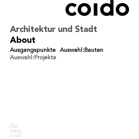
coido architects
/
architektur-und-stadt
/
auswahl-projekte
/
Mansergh Quartier
Architektur und Stadt
Gütersloh
Bearbeiten
About
Veröffentlichen
Ausgangspunkte
Auswahl:Bauten
Dokumentation
Einstellungen
Auswahl:Projekte
The
image
could